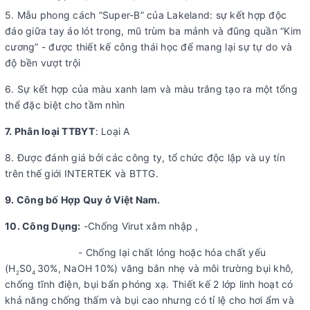
5. Mẫu phong cách “Super-B” của Lakeland: sự kết hợp độc
đáo giữa tay áo lót trong, mũ trùm ba mảnh và đũng quần “Kim
cương” - được thiết kế công thái học để mang lại sự tự do và
độ bền vượt trội
6. Sự kết hợp của màu xanh lam và màu trắng tạo ra một tổng
thể đặc biệt cho tầm nhìn
7. Phân loại TTBYT
: Loại A
8. Được đánh giá bởi các công ty, tổ chức độc lập và uy tín
trên thế giới INTERTEK và BTTG.
9. Công bố Hợp Quy ở Việt Nam.
10. Công Dụng:
-Chống Virut xâm nhập ,
- Chống lại chất lỏng hoặc hóa chất yếu
(H
S0
30%, NaOH 10%) văng bắn nhẹ và môi trường bụi khô,
2
4
chống tĩnh điện, bụi bẩn phóng xạ. Thiết kế 2 lớp linh hoạt có
khả năng chống thấm và bụi cao nhưng có tỉ lệ cho hơi ẩm và