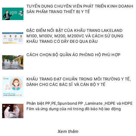
TUYỂN DỤNG CHUYÊN VIÊN PHÁT TRIỂN KINH DOANH
SẢN PHẨM TRANG THIẾT BỊ Y TẾ
ĐẶC ĐIỂM NỔI BẬT CỦA KHẨU TRANG LAKELAND
M100, M100V, M200, M200VC VÀ CÁCH SỬ DỤNG
KHẨU TRANG CÓ DÂY ĐEO QUA ĐẦU
CÁCH CHỌN BỘ QUẦN ÁO PHÒNG HỘ PHÙ HỢP
KHẨU TRANG ĐẠT CHUẨN TRONG MÔI TRƯỜNG Y TẾ,
DÀNH CHO CÁC BÁC SĨ VÀ CÁN BỘ Y TẾ
Phân biệt PP,PE,Spunbond PP ,Laminate ,HDPE và HDPE
Film và ứng dụng của nó trong đồ bảo hộ lao động
Xem thêm