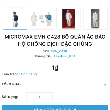
MICROMAX EMN C428 BỘ QUẦN ÁO BẢO
HỘ CHỐNG DỊCH ĐẶC CHỦNG
SKU:
EMN_C428
Thương hiệu:
Lakeland_USA
1₫
Tình trạng:
Còn hàng
TỔNG QUAN
–
+
Số lượng:
MUA NGAY VỚI GIÁ
1₫