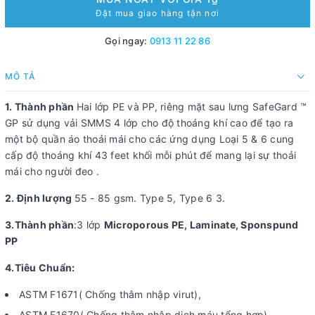
Đặt mua giao hàng tận nơi
Gọi ngay:
0913 11 22 86
MÔ TẢ
1. Thành phần
Hai lớp PE và PP, riêng mặt sau lưng SafeGard ™
GP sử dụng vải SMMS 4 lớp cho độ thoáng khí cao để tạo ra
một bộ quần áo thoải mái cho các ứng dụng Loại 5 & 6 cung
cấp độ thoáng khí 43 feet khối mỗi phút để mang lại sự thoải
mái cho người đeo .
2. Định lượng
55 - 85 gsm. Type 5, Type 6 3.
3.Thành phần
:3 lớp
Microporous PE, Laminate, Sponspund
PP
4.Tiêu Chuẩn:
ASTM F1671( Chống thâm nhập virut),
ASTM F1670( Chống thâm nhập dịch máu tổng hợp),