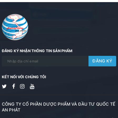
ĐĂNG KÝ NHẬN THÔNG TIN SẢN PHẨM
ĐĂNG KÝ
KẾT NỐI VỚI CHÚNG TÔI
CÔNG TY CỔ PHẦN DƯỢC PHẨM VÀ ĐẦU TƯ QUỐC TẾ
AN PHÁT