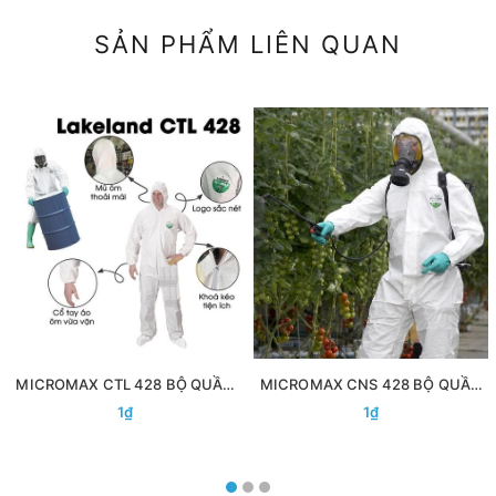
SẢN PHẨM LIÊN QUAN
MICROMAX CTL 428 BỘ QUẦN
MICROMAX CNS 428 BỘ QUẦN
ÁO BẢO HỘ CHỐNG DỊCH ĐẶC
ÁO BẢO HỘ CHỐNG DỊCH ĐẶC
1₫
1₫
CHỦNG
CHỦNG