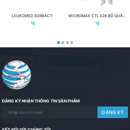
LEUKOMED SORBACT-
MICROMAX CTL 428 BỘ QUẦN
ÁO BẢO HỘ CHỐNG DỊCH ĐẶC
1₫
1₫
CHỦNG
ĐĂNG KÝ NHẬN THÔNG TIN SẢN PHẨM
ĐĂNG KÝ
KẾT NỐI VỚI CHÚNG TÔI