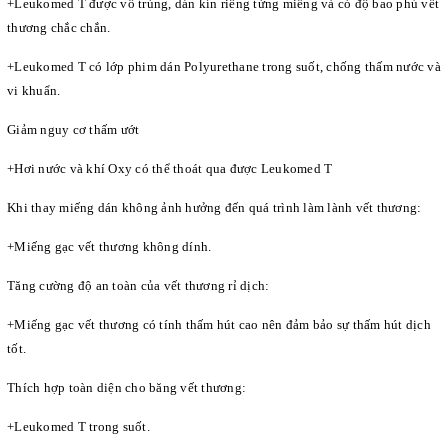
+Leukomed T được vô trùng, dán kín riêng từng miếng và có độ bao phủ vết
thương chắc chắn.
+Leukomed T có lớp phim dán Polyurethane trong suốt, chống thấm nước và
vi khuẩn.
Giảm nguy cơ thấm ướt
+Hơi nước và khí Oxy có thể thoát qua được Leukomed T
Khi thay miếng dán không ảnh hưởng đến quá trình làm lành vết thương:
+Miếng gạc vết thương không dính.
Tăng cường độ an toàn của vết thương rỉ dịch:
+Miếng gạc vết thương có tính thấm hút cao nên đảm bảo sự thấm hút dịch
tốt.
Thích hợp toàn diện cho băng vết thương:
+Leukomed T trong suốt.