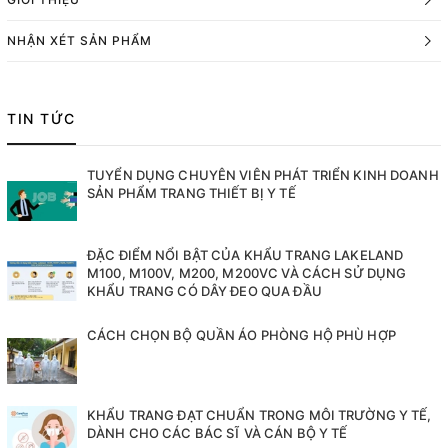
NHẬN XÉT SẢN PHẨM
TIN TỨC
TUYỂN DỤNG CHUYÊN VIÊN PHÁT TRIỂN KINH DOANH
SẢN PHẨM TRANG THIẾT BỊ Y TẾ
ĐẶC ĐIỂM NỔI BẬT CỦA KHẨU TRANG LAKELAND
M100, M100V, M200, M200VC VÀ CÁCH SỬ DỤNG
KHẨU TRANG CÓ DÂY ĐEO QUA ĐẦU
CÁCH CHỌN BỘ QUẦN ÁO PHÒNG HỘ PHÙ HỢP
KHẨU TRANG ĐẠT CHUẨN TRONG MÔI TRƯỜNG Y TẾ,
DÀNH CHO CÁC BÁC SĨ VÀ CÁN BỘ Y TẾ