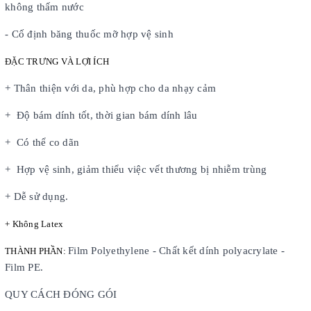
không thấm nước
- Cố định băng thuốc mỡ hợp vệ sinh
ĐẶC TRƯNG VÀ LỢI ÍCH
+ Thân thiện với da, phù hợp cho da nhạy cảm
+ Độ bám dính tốt, thời gian bám dính lâu
+ Có thể co dãn
+ Hợp vệ sinh, giảm thiểu việc vết thương bị nhiễm trùng
+ Dễ sử dụng.
+ Không Latex
Film Polyethylene - Chất kết dính polyacrylate -
THÀNH PHẦN:
Film PE.
QUY CÁCH ĐÓNG GÓI