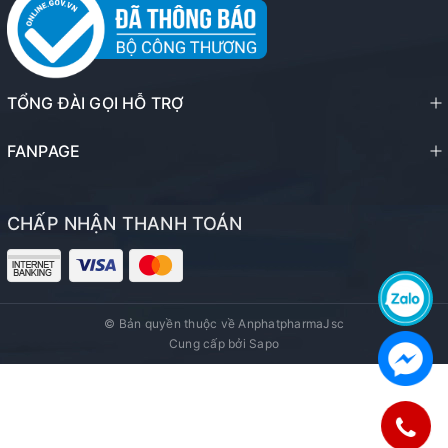
TỔNG ĐÀI GỌI HỖ TRỢ
FANPAGE
CHẤP NHẬN THANH TOÁN
© Bản quyền thuộc về
AnphatpharmaJsc
Cung cấp bởi
Sapo