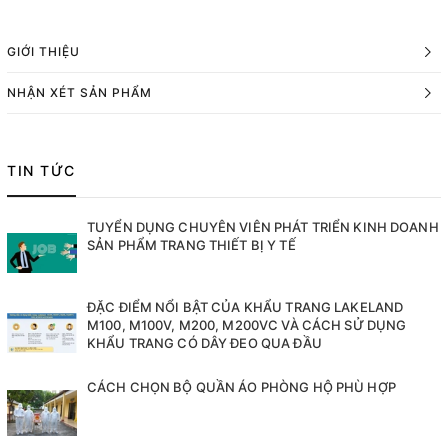
GIỚI THIỆU
NHẬN XÉT SẢN PHẨM
TIN TỨC
TUYỂN DỤNG CHUYÊN VIÊN PHÁT TRIỂN KINH DOANH
SẢN PHẨM TRANG THIẾT BỊ Y TẾ
ĐẶC ĐIỂM NỔI BẬT CỦA KHẨU TRANG LAKELAND
M100, M100V, M200, M200VC VÀ CÁCH SỬ DỤNG
KHẨU TRANG CÓ DÂY ĐEO QUA ĐẦU
CÁCH CHỌN BỘ QUẦN ÁO PHÒNG HỘ PHÙ HỢP