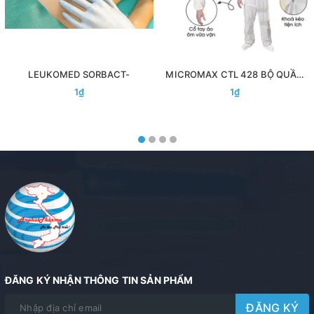
LEUKOMED SORBACT-
MICROMAX CTL 428 BỘ QUẦN
ÁO BẢO HỘ CHỐNG DỊCH ĐẶC
1₫
1₫
CHỦNG
ĐĂNG KÝ NHẬN THÔNG TIN SẢN PHẨM
ĐĂNG KÝ